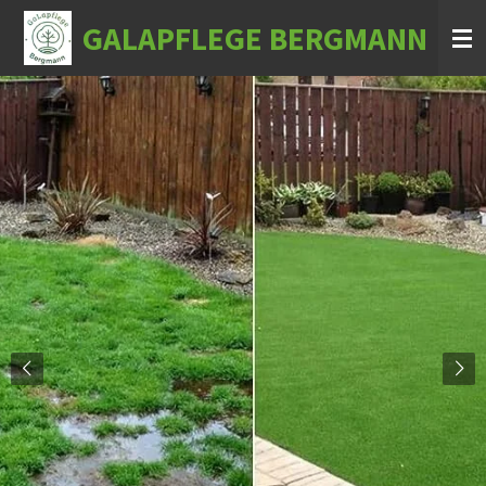
Zum
GALAPFLEGE BERGMANN
Hauptinhalt
springen